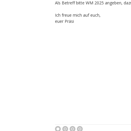
Als Betreff bitte WM 2025 angeben, daz
Ich freue mich auf euch,
euer Präsi
1
2
3
4